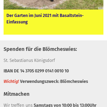
© BR
© BR
© JV
© JV
© JV
© JV
© JV
© JV
© JV
© JV
© JV
© JV
© JV
Der Garten im Juni 2021 mit Basaltstein-
Staketenzaun löst Buchsbaumhecke ab!
August 2021, Tomaten, Zucchini, Mangold,
Arbeit im Gemüsebeet
vorgezogene Tulpen im Frühjahr 2022
Hochbeete machen die Arbeit leichter!
Ende Juni 2022 während der Mittsommerfeier!
Mit viel Freude beim Salatpflanzen ins Hochbeet
Vorbereitung 2. Pflanzung
im Spätsommer 2023 Gilla pflanzt Salat (Lollo
August 2023 Gemüsebeet "seniorentauglich"!
bunte Mangoldernte
guter Ertrag, Lollo Rosso im Hochbeet!
Einfassung
verschiedene Salate, Gurken, Paprika, Zuckini
im März 2023
Rosso)
und Tomaten
Spenden für die Blömcheswies:
St. Sebastianus Königsdorf
IBAN DE 14 3705 0299 0141 0010 10
Wichtig
!
Verwendungszweck: Blömcheswies
Mitmachen
Wir treffen uns
Samstags von 10:00 bis 13:00Uhr