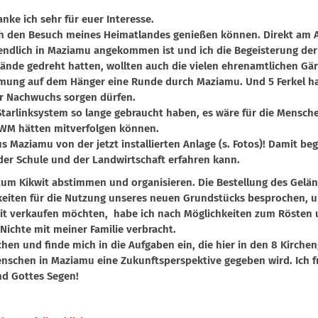
anke ich sehr für euer Interesse.
h den Besuch meines Heimatlandes genießen können. Direkt am Anf
t endlich in Maziamu angekommen ist und ich die Begeisterung d
ände gedreht hatten, wollten auch die vielen ehrenamtlichen Gä
immung auf dem Hänger eine Runde durch Maziamu. Und 5 Ferkel hab
für Nachwuchs sorgen dürfen.
Starlinksystem so lange gebraucht haben, es wäre für die Mensc
r WM hätten mitverfolgen können.
 Maziamu von der jetzt installierten Anlage (s. Fotos)! Damit beg
 der Schule und der Landwirtschaft erfahren kann.
tum Kikwit abstimmen und organisieren. Die Bestellung des Ge
eiten für die Nutzung unseres neuen Grundstücks besprochen, um 
ikwit verkaufen möchten, habe ich nach Möglichkeiten zum Rösten
Nichte mit meiner Familie verbracht.
echen und finde mich in die Aufgaben ein, die hier in den 8 Kirc
enschen in Maziamu eine Zukunftsperspektive gegeben wird. Ich 
nd Gottes Segen!