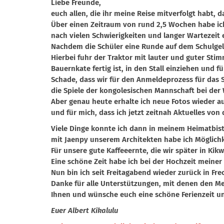
Liebe Freunde,
euch allen, die ihr meine Reise mitverfolgt habt, d
Über einen Zeitraum von rund 2,5 Wochen habe ic
nach vielen Schwierigkeiten und langer Wartezei
Nachdem die Schüler eine Runde auf dem Schulgel
Hierbei fuhr der Traktor mit lauter und guter St
Bauernkate fertig ist, in den Stall einziehen und 
Schade, dass wir für den Anmeldeprozess für das 
die Spiele der kongolesischen Mannschaft bei de
Aber genau heute erhalte ich neue Fotos wieder aus
und für mich, dass ich jetzt zeitnah Aktuelles von
Viele Dinge konnte ich dann in meinem Heimatbis
mit Jaenpy unserem Architekten habe ich Möglichk
Für unsere gute Kaffeeernte, die wir später in K
Eine schöne Zeit habe ich bei der Hochzeit meiner 
Nun bin ich seit Freitagabend wieder zurück in Fr
Danke für alle Unterstützungen, mit denen den M
Ihnen und wünsche euch eine schöne Ferienzeit u
Euer Albert Kikalulu