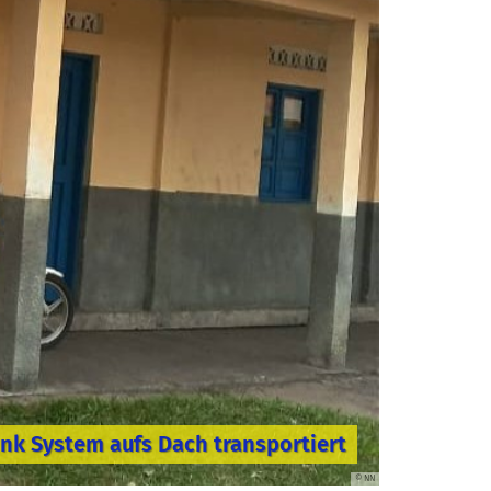
link System aufs Dach transportiert
© NN
© NN
© NN
© AK