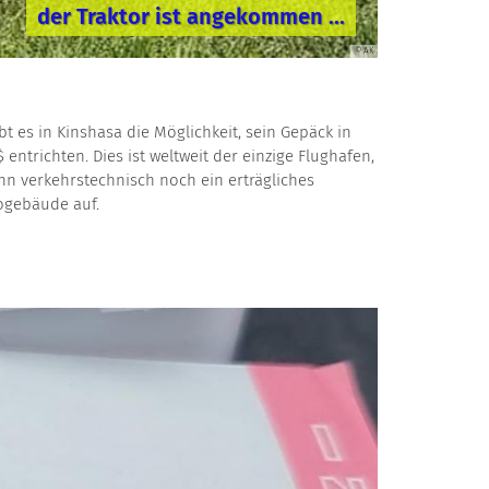
der Traktor ist angekommen ...
© JV googlemaps
© NN
© NN
© AK
© AK
© AK
© AK
© AK
© JP
© JP
t es in Kinshasa die Möglichkeit, sein Gepäck in
richten. Dies ist weltweit der einzige Flughafen,
nn verkehrstechnisch noch ein erträgliches
rogebäude auf.