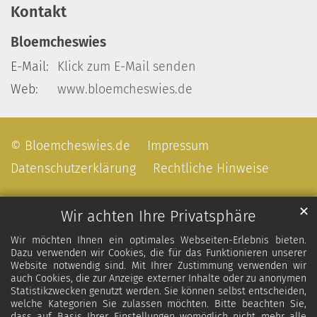
Kontakt
Bloemcheswies
E-Mail:
Klick zum E-Mail senden
Web:
www.bloemcheswies.de
© Bloemcheswies.de
Impressum
Datenschutzerklärung
Rechtliche Hinweise
✕
Wir achten Ihre Privatsphäre
Wir möchten Ihnen ein optimales Webseiten-Erlebnis bieten.
Dazu verwenden wir Cookies, die für das Funktionieren unserer
Website notwendig sind. Mit Ihrer Zustimmung verwenden wir
auch Cookies, die zur Anzeige externer Inhalte oder zu anonymen
Statistikzwecken genutzt werden. Sie können selbst entscheiden,
welche Kategorien Sie zulassen möchten. Bitte beachten Sie,
dass auf Basis Ihrer Einstellungen womöglich nicht mehr alle