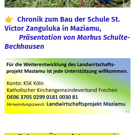
© NN
© NN
© NN
© NN
👉 Chronik zum Bau der Schule St.
Victor Zanguluka in Maziamu,
Präsentation von Markus Schulte-
Beckhausen
© JV