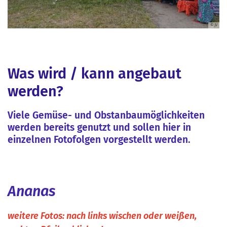
© JV
© JV
© JV
© JV
© JV
© JV
© JV
Was wird / kann angebaut
werden?
Viele Gemüse- und Obstanbaumöglichkeiten
werden bereits genutzt und sollen hier in
einzelnen Fotofolgen vorgestellt werden.
Ananas
weitere Fotos: nach links wischen oder weißen,