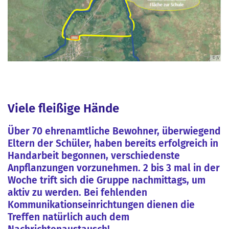
© JV
© JV
© JV
© JV
© JV
© JV
© JV
© JV
© JV
© JV
© JV
© JV
© JV
© JV
Viele fleißige Hände
Über 70 ehrenamtliche Bewohner, überwiegend
Eltern der Schüler, haben bereits erfolgreich in
Handarbeit begonnen, verschiedenste
Anpflanzungen vorzunehmen. 2 bis 3 mal in der
Woche trift sich die Gruppe nachmittags, um
aktiv zu werden. Bei fehlenden
Kommunikationseinrichtungen dienen die
Treffen natürlich auch dem